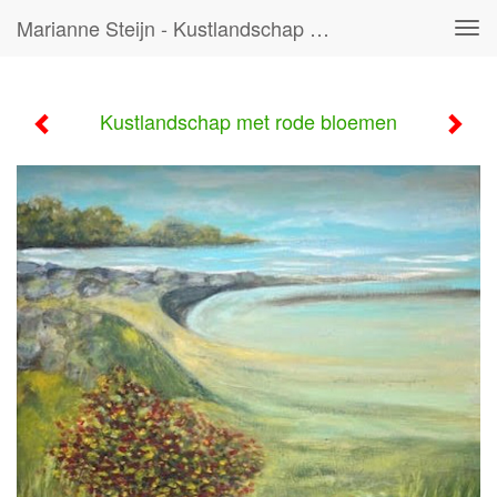
Marianne Steijn - Kustlandschap Met Rode Bloemen
Tog
navi
Kustlandschap met rode bloemen