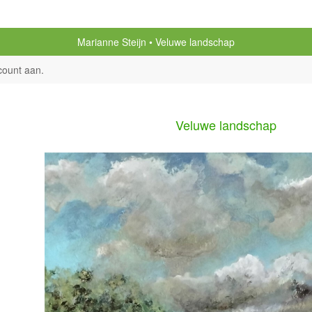
Marianne Steijn
Veluwe landschap
count aan
.
Veluwe landschap